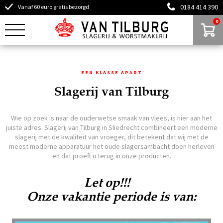
0184 414 390
Vanaf 60 euro gratis bezorgd
0
EEN KLASSE APART
Slagerij van Tilburg
Wie op zoek is naar de ouderwetse smaak van vlees, is hier aan het
juiste adres. Slagerij van Tilburg in Sliedrecht combineert een moderne
slagerij met de kwaliteit van vroeger, dit betekent dat wij met de
meest moderne apparatuur het oude slagersambacht doen herleven
en dat proeft u terug in onze producten.
Let op!!!
Onze vakantie periode is van: