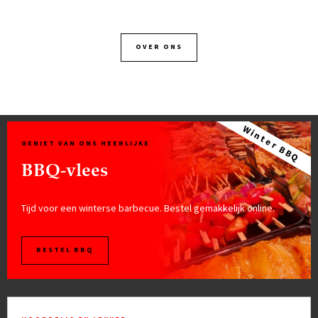
OVER ONS
GENIET VAN ONS HEERLIJKE
BBQ-vlees
Tijd voor een winterse barbecue. Bestel gemakkelijk online.
BESTEL BBQ